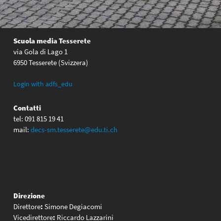
Scuola media Tesserete
via Gola di Lago 1
6950 Tesserete (Svizzera)
Login with adfs_edu
Contatti
tel: 091 815 19 41
mail:
decs-sm.tesserete@edu.ti.ch
Direzione
Direttore
:
Simone Degiacomi
Vicedirettore
:
Riccardo Lazzarini