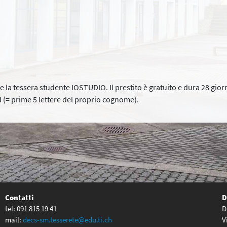
re la tessera studente IOSTUDIO. Il prestito è gratuito e dura 28 giorn
 (= prime 5 lettere del proprio cognome).
Contatti
D
tel: 091 815 19 41
D
mail:
decs-sm.tesserete@edu.ti.ch
V