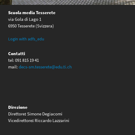
Scuola media Tesserete
via Gola di Lago 1
6950 Tesserete (Svizzera)
Login with adfs_edu
Contatti
tel: 091 815 19 41
mail:
decs-sm.tesserete@edu.ti.ch
Direzione
Direttore
:
Simone Degiacomi
Vicedirettore
:
Riccardo Lazzarini