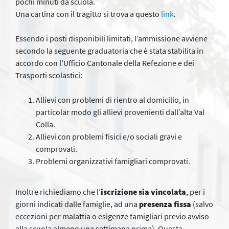
pochi minuti da scuola.
Una cartina con il tragitto si trova a questo
link
.
Essendo i posti disponibili limitati, l’ammissione avviene
secondo la seguente graduatoria che è stata stabilita in
accordo con l’Ufficio Cantonale della Refezione e dei
Trasporti scolastici:
Allievi con problemi di rientro al domicilio, in
particolar modo gli allievi provenienti dall’alta Val
Colla.
Allievi con problemi fisici e/o sociali gravi e
comprovati.
Problemi organizzativi famigliari comprovati.
Inoltre richiediamo che l’
iscrizione sia vincolata
, per i
giorni indicati dalle famiglie, ad una
presenza fissa
(salvo
eccezioni per malattia o esigenze famigliari previo avviso
alla scuola almeno una settimana prima). Questa