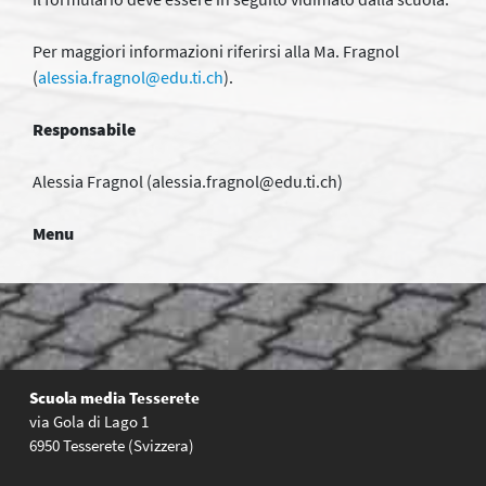
Per maggiori informazioni riferirsi alla Ma. Fragnol
(
alessia.fragnol@edu.ti.ch
).
Responsabile
Alessia Fragnol (alessia.fragnol@edu.ti.ch)
Menu
Scuola media Tesserete
via Gola di Lago 1
6950 Tesserete (Svizzera)